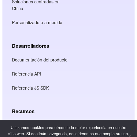
Soluciones centradas en
China
Personalizado o a medida
Desarrolladores
Documentación del producto
Referencia API
Referencia JS SDK
Recursos
Centro de conocimiento
Utilizamos cookies para ofrecerle la mejor experiencia en nuestro
sitio web. Si continúa navegando, consideramos que acepta su uso.