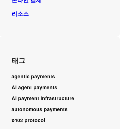
온라인 결제
리소스
태그
agentic payments
AI agent payments
AI payment infrastructure
autonomous payments
x402 protocol