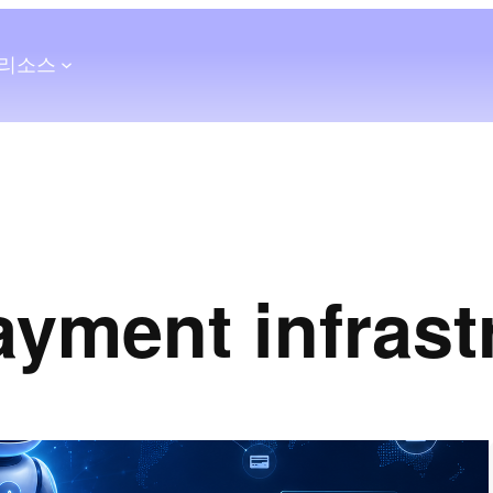
리소스
ayment infrast