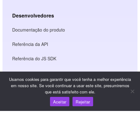
Desenvolvedores
Documentação do produto
Referência da API
Referência do JS SDK
Usamos cookies para garantir que você tenha a melhor experiência
Recursos
em nosso site. Se você continuar a usar este site, presumiremos
que está satisfeito com ele.
Centro de conhecimento
Aceitar
Rejeitar
Preços
Para obter ajuda e suporte, envie um e-mail para