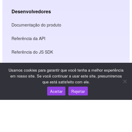
Desenvolvedores
Documentação do produto
Referência da API
Referência do JS SDK
Usamos cookies para garantir que você tenha a melhor experiência
Recursos
em nosso site. Se você continuar a usar este site, presumiremos
que está satisfeito com ele.
Centro de conhecimento
Aceitar
Rejeitar
Preços
Para obter ajuda e suporte, envie um e-mail para
support@wooshpay.com