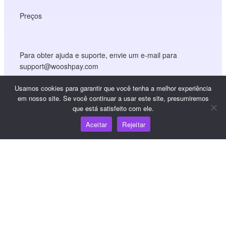
Preços
Para obter ajuda e suporte, envie um e-mail para
support@wooshpay.com
Para oportunidades de parceria, envie um e-mail para
Usamos cookies para garantir que você tenha a melhor experiência
partner@wooshpay.com
em nosso site. Se você continuar a usar este site, presumiremos
Para obter informações sobre a mídia, envie um e-mail
que está satisfeito com ele.
para media@wooshpay.com
Aceitar
Rejeitar
Copyright © WooshPay 2026 Todos os direitos reservados.