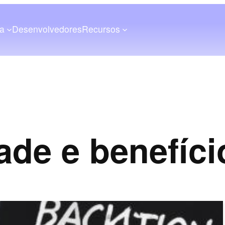
a
Desenvolvedores
Recursos
dade e benefíc