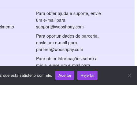
Para obter ajuda e suporte, envie
um e-mail para
cimento
support@wooshpay.com
Para oportunidades de parceria,
envie um e-mail para
partner@wooshpay.com
Para obter informações sobre a
mídia, envie um e-mail para
media@wooshpay.com
 que está satisfeito com ele.
Aceitar
Rejeitar