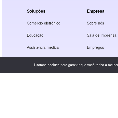
Soluções
Empresa
Comércio eletrônico
Sobre nós
Educação
Sala de Imprensa
Assistência médica
Empregos
Economia dos criadores
Termos de Serviç
Usamos cookies para garantir que você tenha a melhor 
Jogo
Política de privac
Serviço de gateway
Soluções com foco na China
Personalizado ou sob medida