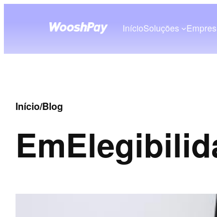
Início
Soluções
Empres
Início
/
Blog
Em
Elegibili