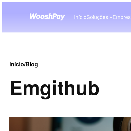
Início
Soluções
Empres
Início
/
Blog
Em
github