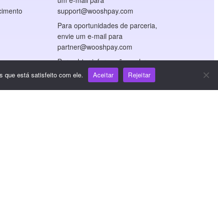
um e-mail para
cimento
support@wooshpay.com
Para oportunidades de parceria,
envie um e-mail para
partner@wooshpay.com
Para obter informações sobre a
mídia, envie um e-mail para
 que está satisfeito com ele.
Aceitar
Rejeitar
media@wooshpay.com