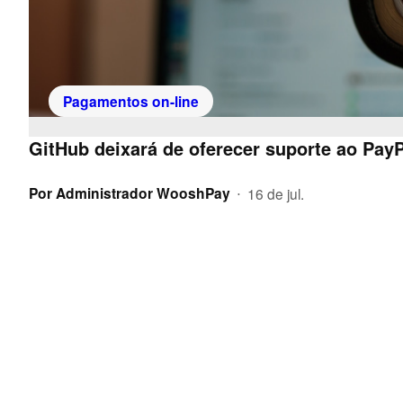
Pagamentos on-line
GitHub deixará de oferecer suporte ao PayP
Por
Administrador WooshPay
16 de jul.
•