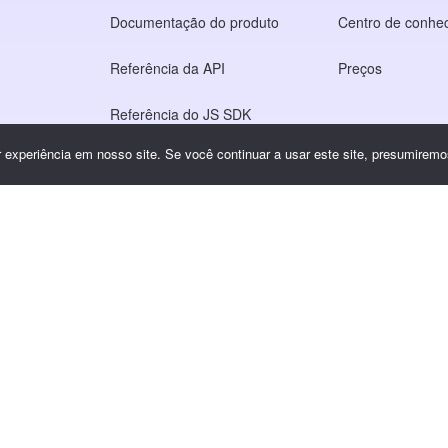
Documentação do produto
Centro de conhe
Referência da API
Preços
Referência do JS SDK
experiência em nosso site. Se você continuar a usar este site, presumiremos
o
idade