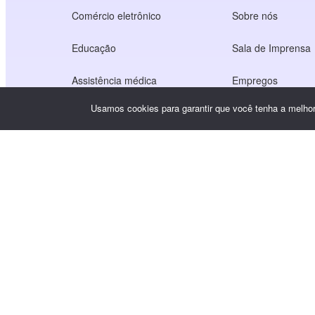
Comércio eletrônico
Sobre nós
Educação
Sala de Imprensa
Assistência médica
Empregos
Usamos cookies para garantir que você tenha a melhor 
Economia dos criadores
Termos de Serviç
Jogo
Política de privac
Serviço de gateway
Soluções com foco na China
Personalizado ou sob medida