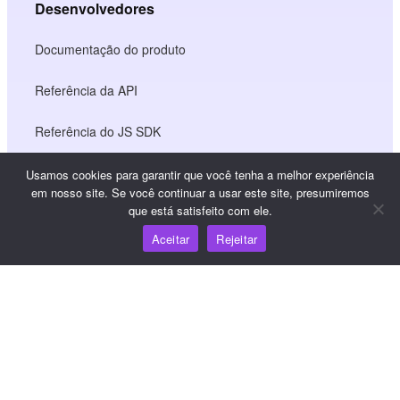
Desenvolvedores
Documentação do produto
Referência da API
Referência do JS SDK
Usamos cookies para garantir que você tenha a melhor experiência
em nosso site. Se você continuar a usar este site, presumiremos
Recursos
que está satisfeito com ele.
Aceitar
Rejeitar
Centro de conhecimento
Preços
Para obter ajuda e suporte, envie um e-mail para
support@wooshpay.com
Para oportunidades de parceria, envie um e-mail para