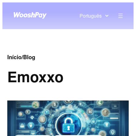
Português
Início
/
Blog
Em
oxxo