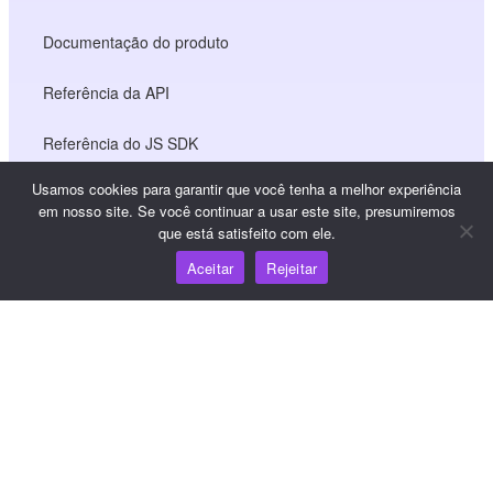
Documentação do produto
Referência da API
Referência do JS SDK
Usamos cookies para garantir que você tenha a melhor experiência
em nosso site. Se você continuar a usar este site, presumiremos
Recursos
que está satisfeito com ele.
Aceitar
Rejeitar
Centro de conhecimento
Preços
Para obter ajuda e suporte, envie um e-mail para
support@wooshpay.com
Para oportunidades de parceria, envie um e-mail para