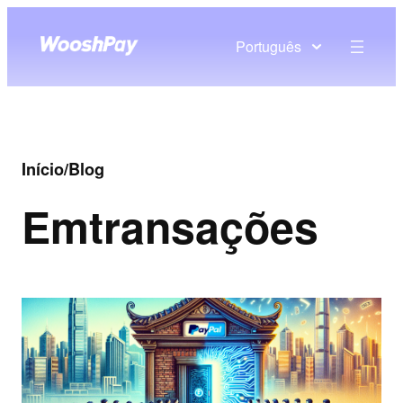
Português
Início
/
Blog
Em
transações