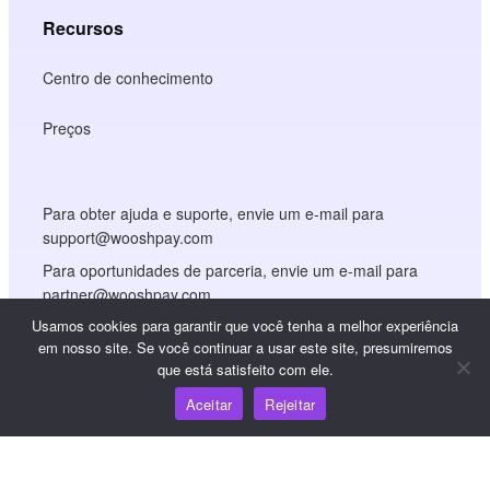
Recursos
Centro de conhecimento
Preços
Para obter ajuda e suporte, envie um e-mail para
support@wooshpay.com
Para oportunidades de parceria, envie um e-mail para
partner@wooshpay.com
Usamos cookies para garantir que você tenha a melhor experiência
Para obter informações sobre a mídia, envie um e-mail
em nosso site. Se você continuar a usar este site, presumiremos
para media@wooshpay.com
que está satisfeito com ele.
Aceitar
Rejeitar