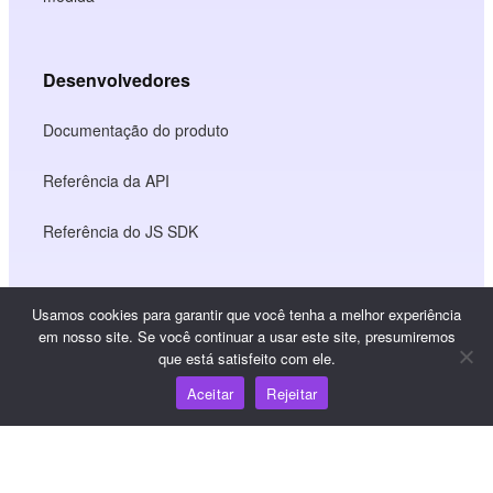
Desenvolvedores
Documentação do produto
Referência da API
Referência do JS SDK
Recursos
Usamos cookies para garantir que você tenha a melhor experiência
em nosso site. Se você continuar a usar este site, presumiremos
que está satisfeito com ele.
Centro de conhecimento
Aceitar
Rejeitar
Preços