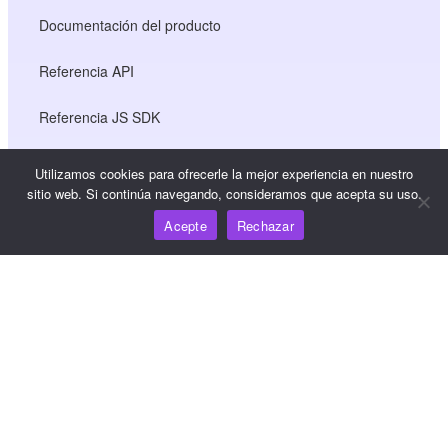
Documentación del producto
Referencia API
Referencia JS SDK
Utilizamos cookies para ofrecerle la mejor experiencia en nuestro
Recursos
sitio web. Si continúa navegando, consideramos que acepta su uso.
Acepte
Rechazar
Centro de conocimiento
Precios
Para obtener ayuda y asistencia, envíe un correo
electrónico a support@wooshpay.com
Para oportunidades de asociación, envíe un correo
electrónico a partner@wooshpay.com