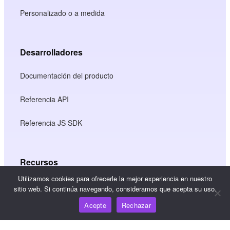
Personalizado o a medida
Desarrolladores
Documentación del producto
Referencia API
Referencia JS SDK
Recursos
Utilizamos cookies para ofrecerle la mejor experiencia en nuestro
Centro de conocimiento
sitio web. Si continúa navegando, consideramos que acepta su uso.
Acepte
Rechazar
Precios