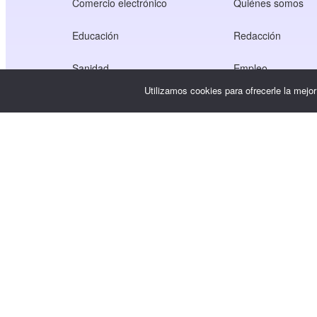
Comercio electrónico
Quiénes somos
Educación
Redacción
Sanidad
Empleo
Utilizamos cookies para ofrecerle la mejo
Economía de los creadores
Condiciones de u
Juego
Política de privaci
Servicio Gateway
Soluciones centradas en China
Personalizado o a medida
Copyright © WooshPay 2026 Todos los derechos reservado