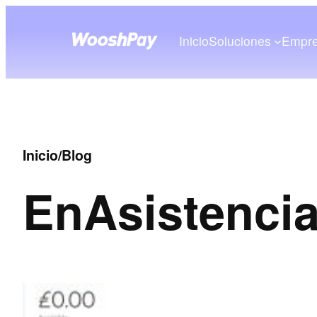
Inicio
Soluciones
Empr
Inicio
/
Blog
En
Asistenci