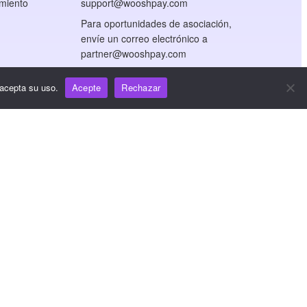
miento
support@wooshpay.com
Para oportunidades de asociación,
envíe un correo electrónico a
partner@wooshpay.com
Para consultas de los medios de
 acepta su uso.
Acepte
Rechazar
comunicación, envíe un correo
electrónico a
media@wooshpay.com