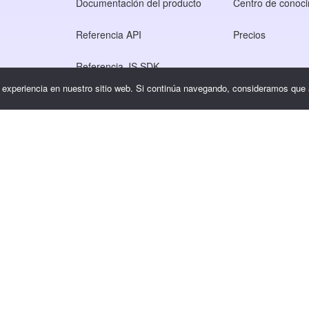
Documentación del producto
Centro de conoci
Referencia API
Precios
Referencia JS SDK
r experiencia en nuestro sitio web. Si continúa navegando, consideramos que
so
dad
s.