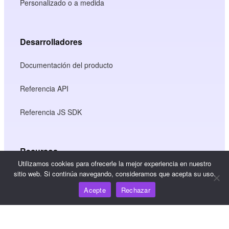
Personalizado o a medida
Desarrolladores
Documentación del producto
Referencia API
Referencia JS SDK
Recursos
Utilizamos cookies para ofrecerle la mejor experiencia en nuestro
sitio web. Si continúa navegando, consideramos que acepta su uso.
Centro de conocimiento
Acepte
Rechazar
Precios