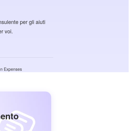
sulente per gli aiuti
r voi.
ion Expenses
mento