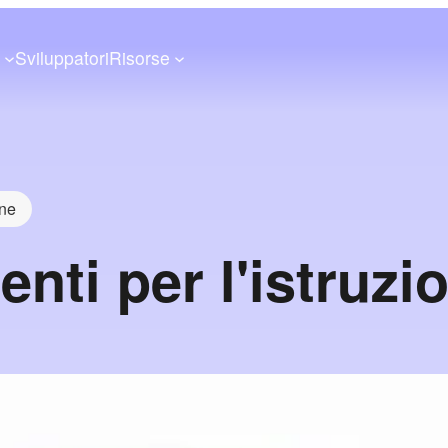
a
Sviluppatori
Risorse
one
nti per l'istruzi