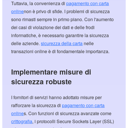
Tuttavia, la convenienza di
pagamento con carta
online
non è privo di sfide. I problemi di sicurezza
sono rimasti sempre in primo piano. Con l'aumento
dei casi di violazione dei dati e delle frodi
informatiche, è necessario garantire la sicurezza
delle aziende.
sicurezza della carta
nelle
transazioni online è di fondamentale importanza.
Implementare misure di
sicurezza robuste
I fornitori di servizi hanno adottato misure per
rafforzare la sicurezza di
pagamento con carta
online
s. Con funzioni di sicurezza avanzate come
crittografia
, i protocolli Secure Sockets Layer (SSL)