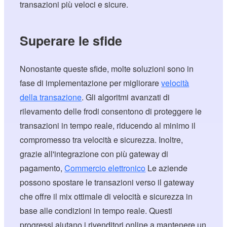
transazioni più veloci e sicure.
Superare le sfide
Nonostante queste sfide, molte soluzioni sono in
fase di implementazione per migliorare
velocità
della transazione
. Gli algoritmi avanzati di
rilevamento delle frodi consentono di proteggere le
transazioni in tempo reale, riducendo al minimo il
compromesso tra velocità e sicurezza. Inoltre,
grazie all'integrazione con più gateway di
pagamento,
Commercio elettronico
Le aziende
possono spostare le transazioni verso il gateway
che offre il mix ottimale di velocità e sicurezza in
base alle condizioni in tempo reale. Questi
progressi aiutano i rivenditori online a mantenere un