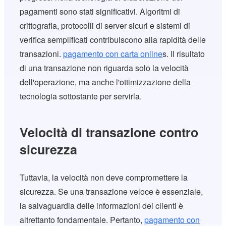
pagamenti sono stati significativi. Algoritmi di
crittografia, protocolli di server sicuri e sistemi di
verifica semplificati contribuiscono alla rapidità delle
transazioni.
pagamento con carta online
s. Il risultato
di una transazione non riguarda solo la velocità
dell'operazione, ma anche l'ottimizzazione della
tecnologia sottostante per servirla.
Velocità di transazione contro
sicurezza
Tuttavia, la velocità non deve compromettere la
sicurezza. Se una transazione veloce è essenziale,
la salvaguardia delle informazioni dei clienti è
altrettanto fondamentale. Pertanto,
pagamento con