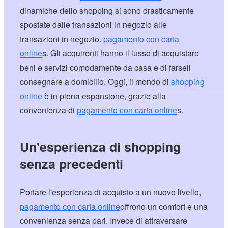
dinamiche dello shopping si sono drasticamente
spostate dalle transazioni in negozio alle
transazioni in negozio.
pagamento con carta
online
s. Gli acquirenti hanno il lusso di acquistare
beni e servizi comodamente da casa e di farseli
consegnare a domicilio. Oggi, il mondo di
shopping
online
è in piena espansione, grazie alla
convenienza di
pagamento con carta online
s.
Un'esperienza di shopping
senza precedenti
Portare l'esperienza di acquisto a un nuovo livello,
pagamento con carta online
offrono un comfort e una
convenienza senza pari. Invece di attraversare