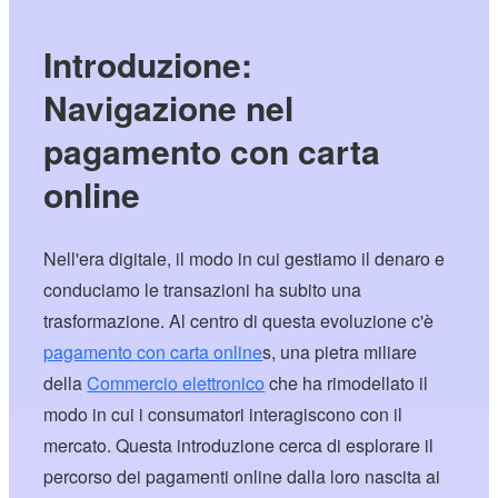
Introduzione:
Navigazione nel
pagamento con carta
online
Nell'era digitale, il modo in cui gestiamo il denaro e
conduciamo le transazioni ha subito una
trasformazione. Al centro di questa evoluzione c'è
pagamento con carta online
s, una pietra miliare
della
Commercio elettronico
che ha rimodellato il
modo in cui i consumatori interagiscono con il
mercato. Questa introduzione cerca di esplorare il
percorso dei pagamenti online dalla loro nascita ai