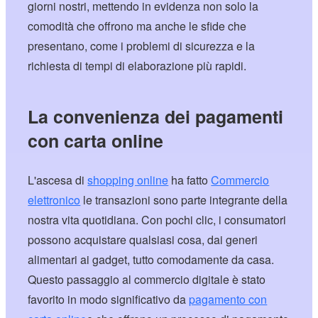
giorni nostri, mettendo in evidenza non solo la
comodità che offrono ma anche le sfide che
presentano, come i problemi di sicurezza e la
richiesta di tempi di elaborazione più rapidi.
La convenienza dei pagamenti
con carta online
L'ascesa di
shopping online
ha fatto
Commercio
elettronico
le transazioni sono parte integrante della
nostra vita quotidiana. Con pochi clic, i consumatori
possono acquistare qualsiasi cosa, dai generi
alimentari ai gadget, tutto comodamente da casa.
Questo passaggio al commercio digitale è stato
favorito in modo significativo da
pagamento con