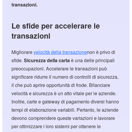
transazioni.
Le sfide per accelerare le
transazioni
Migliorare
velocità della transazione
non è privo di
sfide.
Sicurezza della carta
è una delle principali
preoccupazioni. Accelerare le transazioni può
significare ridurre il numero di controlli di sicurezza,
il che può aprire opportunità di frode. Bilanciare
velocità e sicurezza è un atto vitale per le aziende.
Inoltre, carte e gateway di pagamento diversi hanno
tempi di elaborazione variabili. Pertanto, le aziende
devono comprendere queste variazioni e lavorare
per ottimizzare i loro sistemi per ottenere le