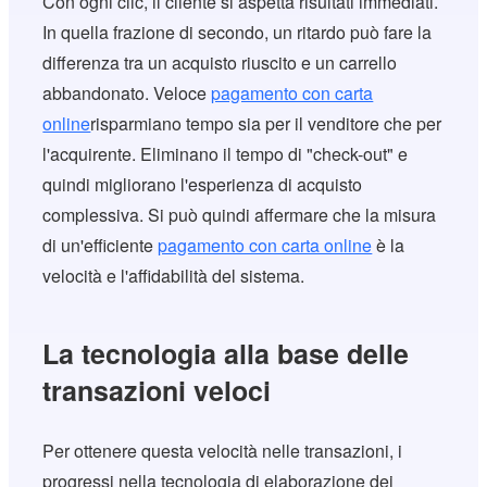
Con ogni clic, il cliente si aspetta risultati immediati.
In quella frazione di secondo, un ritardo può fare la
differenza tra un acquisto riuscito e un carrello
abbandonato. Veloce
pagamento con carta
online
risparmiano tempo sia per il venditore che per
l'acquirente. Eliminano il tempo di "check-out" e
quindi migliorano l'esperienza di acquisto
complessiva. Si può quindi affermare che la misura
di un'efficiente
pagamento con carta online
è la
velocità e l'affidabilità del sistema.
La tecnologia alla base delle
transazioni veloci
Per ottenere questa velocità nelle transazioni, i
progressi nella tecnologia di elaborazione dei