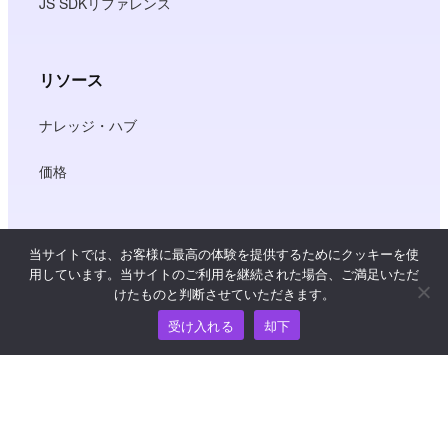
JS SDKリファレンス
リソース
ナレッジ・ハブ
価格
ヘルプおよびサポートについては、
当サイトでは、お客様に最高の体験を提供するためにクッキーを使
support@wooshpay.com まで電子メールでお問い合わせ
用しています。当サイトのご利用を継続された場合、ご満足いただ
ください。
けたものと判断させていただきます。
パートナーシップに関するお問い合わせは
受け入れる
却下
partner@wooshpay.com まで。
メディアからのお問い合わせは media@wooshpay.com ま
で。