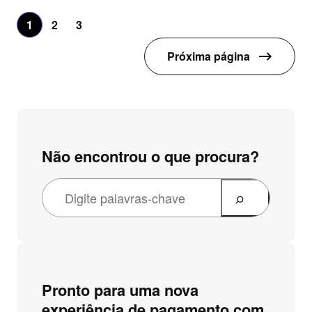
1
2
3
Próxima página
Não encontrou o que procura?
P
e
s
q
u
Pronto para uma nova
i
experiência de pagamento com
s