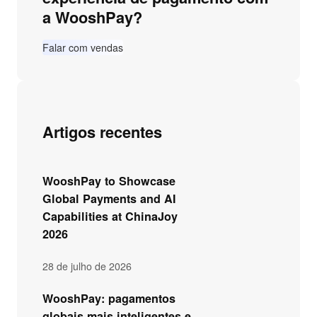
a WooshPay?
a
r
Falar com vendas
Artigos recentes
WooshPay to Showcase
Global Payments and AI
Capabilities at ChinaJoy
2026
28 de julho de 2026
WooshPay: pagamentos
globais mais inteligentes e