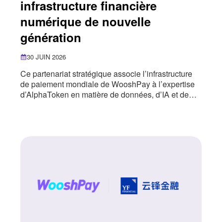
infrastructure financière
numérique de nouvelle
génération
30 JUIN 2026
Ce partenariat stratégique associe l’infrastructure
de paiement mondiale de WooshPay à l’expertise
d’AlphaToken en matière de données, d’IA et de
Web3 afin de proposer des services financiers
numériques conformes et conviviaux. WooshPay a
conclu un partenariat stratégique avec AlphaToken,
un fournisseur d’infrastructures financières
numériques de nouvelle génération, associant
l’infrastructure de paiement mondiale de WooshPay
à l’expertise d’AlphaToken en matière de données,
d’IA et de Web3. Ce partenariat donne naissance à
un