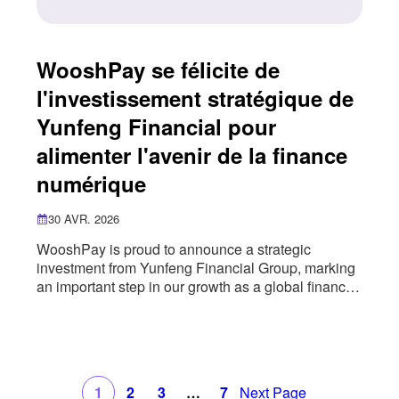
WooshPay se félicite de
l'investissement stratégique de
Yunfeng Financial pour
alimenter l'avenir de la finance
numérique
30 AVR. 2026
WooshPay is proud to announce a strategic
investment from Yunfeng Financial Group, marking
an important step in our growth as a global financial
infrastructure provider. This partnership brings
together WooshPay’s cross-border payment
capabilities with Yunfeng Financial’s digital asset
ecosystem, including AlphaToken, a platform
focused on asset tokenisation and the integration of
1
2
3
…
7
Next Page
real-world assets with on-chain