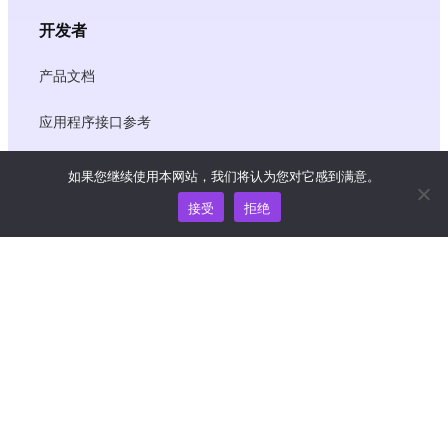
开发者
产品文档
应用程序接口参考
JS SDK 参考资料
如果您继续使用本网站，我们将认为您对它感到满意。
接受
拒绝
资源
知识中心
价格
如需帮助和支持，请发送电子邮件至
support@wooshpay.com