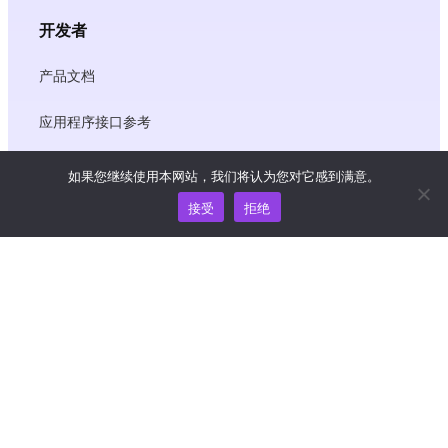
开发者
产品文档
应用程序接口参考
JS SDK 参考资料
如果您继续使用本网站，我们将认为您对它感到满意。
接受
拒绝
资源
知识中心
价格
如需帮助和支持，请发送电子邮件至
support@wooshpay.com