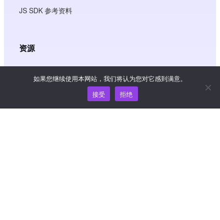
JS SDK 参考资料
资源
知识中心
如果您继续使用本网站，我们将认为您对它感到满意。
价格
接受
拒绝
如需帮助和支持，请发送电子邮件至
support@wooshpay.com
商务合作，请联系 partner@wooshpay.com
媒体垂询，请发送电子邮件至 media@wooshpay.com