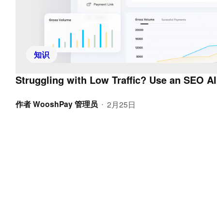
知识
Struggling with Low Traffic? Use an SEO AI
作者
WooshPay 管理员
2月25日
•