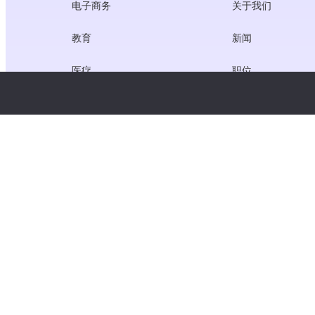
电子商务
关于我们
教育
新闻
医疗
职位
创作者经济
服务条款
游戏
隐私政策
网关服务
聚焦中国的解决方案
定制或量身定做
版权所有 © WooshPay 2026 保留所有权利。