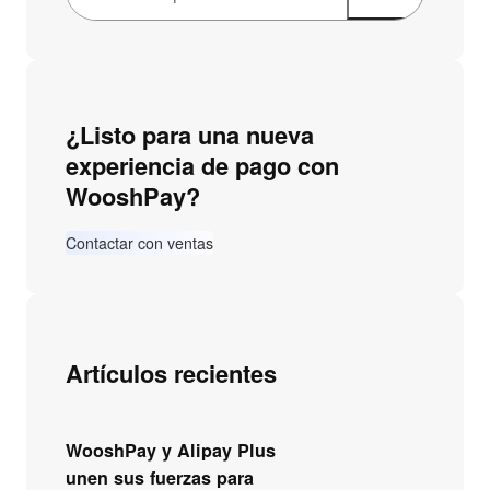
u
s
c
a
¿Listo para una nueva
r
experiencia de pago con
WooshPay?
Contactar con ventas
Artículos recientes
WooshPay y Alipay Plus
unen sus fuerzas para