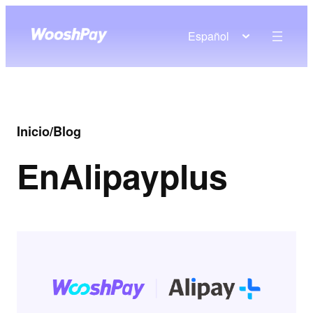
Español
Inicio
/
Blog
En
Alipayplus