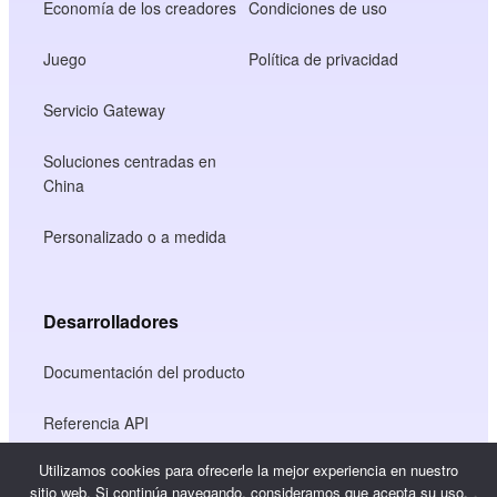
Economía de los creadores
Condiciones de uso
Juego
Política de privacidad
Servicio Gateway
Soluciones centradas en
China
Personalizado o a medida
Desarrolladores
Documentación del producto
Referencia API
Utilizamos cookies para ofrecerle la mejor experiencia en nuestro
Referencia JS SDK
sitio web. Si continúa navegando, consideramos que acepta su uso.