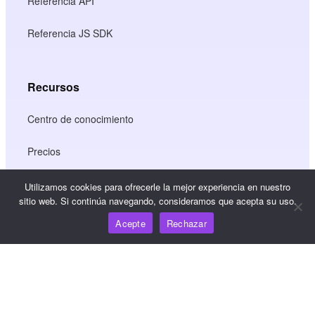
Referencia API
Referencia JS SDK
Recursos
Centro de conocimiento
Precios
Utilizamos cookies para ofrecerle la mejor experiencia en nuestro
sitio web. Si continúa navegando, consideramos que acepta su uso.
Para obtener ayuda y asistencia, envíe un correo
electrónico a support@wooshpay.com
Acepte
Rechazar
Para oportunidades de asociación, envíe un correo
electrónico a partner@wooshpay.com
Para consultas de los medios de comunicación, envíe un
correo electrónico a media@wooshpay.com