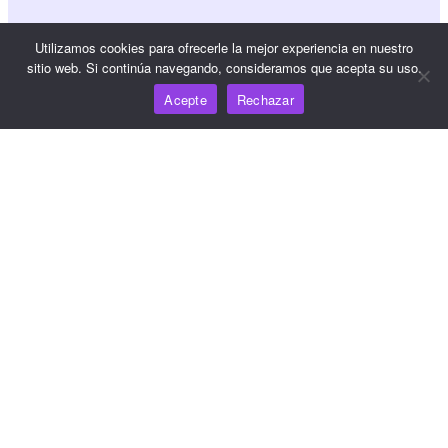
Referencia JS SDK
Utilizamos cookies para ofrecerle la mejor experiencia en nuestro
sitio web. Si continúa navegando, consideramos que acepta su uso.
Acepte
Rechazar
Recursos
Centro de conocimiento
Precios
Para obtener ayuda y asistencia, envíe un correo
electrónico a support@wooshpay.com
Para oportunidades de asociación, envíe un correo
electrónico a partner@wooshpay.com
Para consultas de los medios de comunicación, envíe un
correo electrónico a media@wooshpay.com