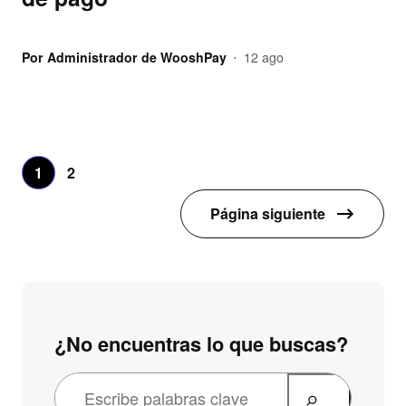
Por
Administrador de WooshPay
12 ago
•
1
2
Página siguiente
¿No encuentras lo que buscas?
B