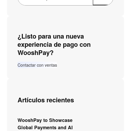
u
s
c
a
¿Listo para una nueva
r
experiencia de pago con
WooshPay?
Contactar con ventas
Artículos recientes
WooshPay to Showcase
Global Payments and AI