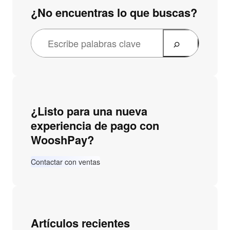
¿No encuentras lo que buscas?
B
u
s
c
a
¿Listo para una nueva
r
experiencia de pago con
WooshPay?
Contactar con ventas
Artículos recientes