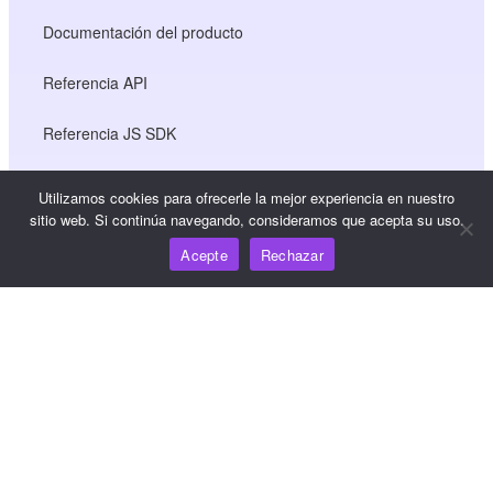
Documentación del producto
Referencia API
Referencia JS SDK
Utilizamos cookies para ofrecerle la mejor experiencia en nuestro
Recursos
sitio web. Si continúa navegando, consideramos que acepta su uso.
Acepte
Rechazar
Centro de conocimiento
Precios
Para obtener ayuda y asistencia, envíe un correo
electrónico a support@wooshpay.com
Para oportunidades de asociación, envíe un correo
electrónico a partner@wooshpay.com