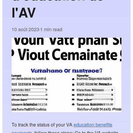
l'AV
10 août 2023
1 min read
•
To track the status of your VA
education benefits
payments
, follow these steps: Go to the VA website