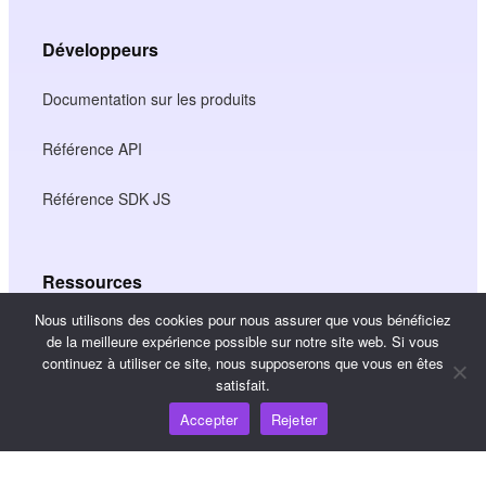
Développeurs
Documentation sur les produits
Référence API
Référence SDK JS
Ressources
Nous utilisons des cookies pour nous assurer que vous bénéficiez
Carrefour de connaissances
de la meilleure expérience possible sur notre site web. Si vous
continuez à utiliser ce site, nous supposerons que vous en êtes
Tarification
satisfait.
Accepter
Rejeter
Pour obtenir de l'aide et du soutien, veuillez envoyer un