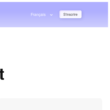
Français
S'inscrire
t