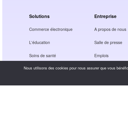
Solutions
Entreprise
Commerce électronique
A propos de nous
L'éducation
Salle de presse
Soins de santé
Emplois
Nous utilisons des cookies pour nous assurer que vous bénéfici
Économie des créateurs
Conditions d'utilisa
Jeu
Politique de confide
Service de passerelle
Solutions axées sur la Chine
Personnalisé ou sur mesure