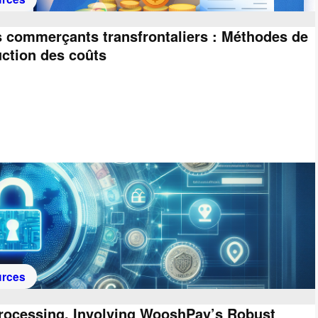
s commerçants transfrontaliers : Méthodes de
uction des coûts
rces
Processing, Involving WooshPay’s Robust