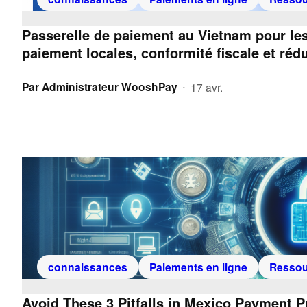
Passerelle de paiement au Vietnam pour le
paiement locales, conformité fiscale et réd
Par
Administrateur WooshPay
17 avr.
•
connaissances
Paiements en ligne
Ressou
Avoid These 3 Pitfalls in Mexico Payment 