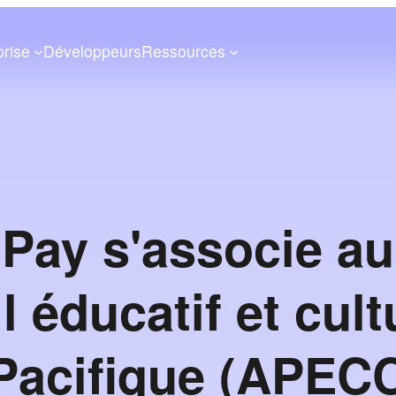
prise
Développeurs
Ressources
ay s'associe au
 éducatif et cult
-Pacifique (APECC