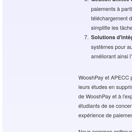
paiements à parti
téléchargement de
simplifie les tâch
Solutions d'int
systèmes pour aut
améliorant ainsi l
WooshPay et APECC par
leurs études en suppri
de WooshPay et à l'ex
étudiants de se concen
expérience de paiement
Nous sommes enthousias