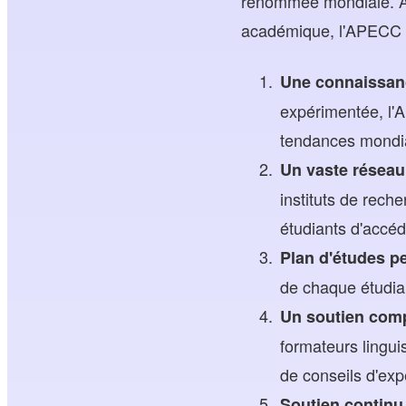
renommée mondiale. Av
académique, l'APECC o
Une connaissan
expérimentée, l'
tendances mondia
Un vaste réseau
instituts de rec
étudiants d'accéde
Plan d'études p
de chaque étudian
Un soutien comp
formateurs linguis
de conseils d'exp
Soutien continu