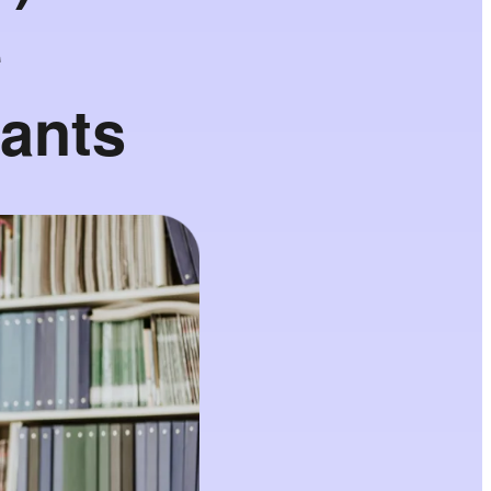
e
iants