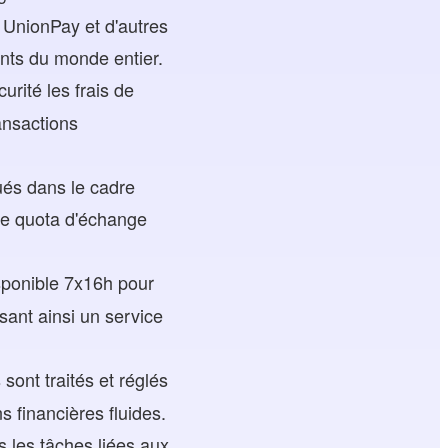
UnionPay et d'autres
nts du monde entier.
urité les frais de
ransactions
ués dans le cadre
 le quota d'échange
isponible 7x16h pour
ant ainsi un service
sont traités et réglés
s financières fluides.
es les tâches liées aux