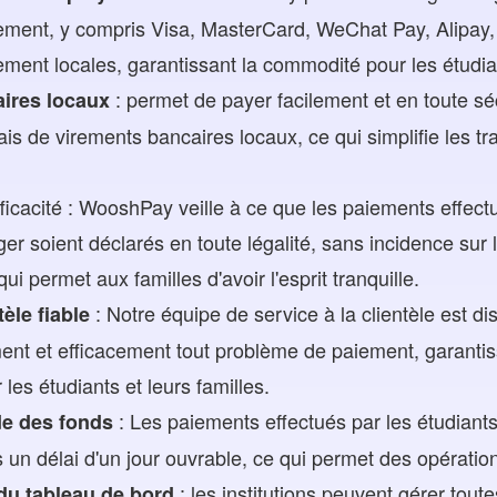
ment, y compris Visa, MasterCard, WeChat Pay, Alipay, 
ment locales, garantissant la commodité pour les étudia
: permet de payer facilement et en toute séc
ires locaux
iais de virements bancaires locaux, ce qui simplifie les t
ficacité : WooshPay veille à ce que les paiements effect
nger soient déclarés en toute légalité, sans incidence sur
qui permet aux familles d'avoir l'esprit tranquille.
: Notre équipe de service à la clientèle est d
èle fiable
nt et efficacement tout problème de paiement, garantiss
les étudiants et leurs familles.
: Les paiements effectués par les étudiants 
e des fonds
ns un délai d'un jour ouvrable, ce qui permet des opération
: les institutions peuvent gérer tout
 du tableau de bord