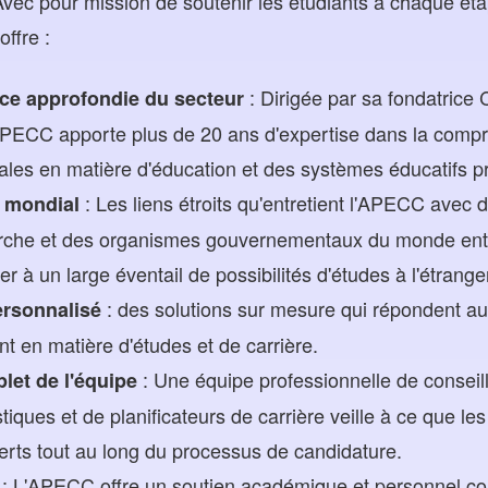
ec pour mission de soutenir les étudiants à chaque éta
ffre :
: Dirigée par sa fondatrice 
ce approfondie du secteur
APECC apporte plus de 20 ans d'expertise dans la comp
les en matière d'éducation et des systèmes éducatifs p
: Les liens étroits qu'entretient l'APECC avec 
 mondial
herche et des organismes gouvernementaux du monde ent
r à un large éventail de possibilités d'études à l'étrange
: des solutions sur mesure qui répondent au
ersonnalisé
t en matière d'études et de carrière.
: Une équipe professionnelle de conseill
let de l'équipe
tiques et de planificateurs de carrière veille à ce que les
erts tout au long du processus de candidature.
: L'APECC offre un soutien académique et personnel con