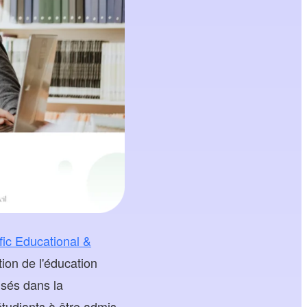
fic Educational &
ion de l'éducation
isés dans la
étudiants à être admis