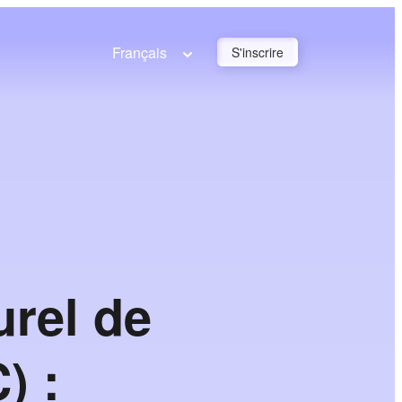
Français
S'inscrire
urel de
) :