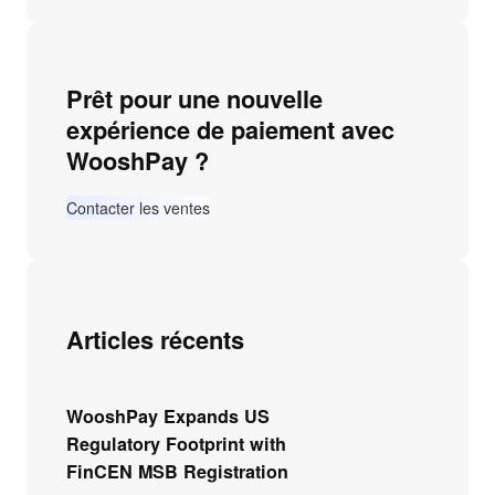
c
h
e
Prêt pour une nouvelle
r
expérience de paiement avec
c
WooshPay ?
h
e
Contacter les ventes
r
Articles récents
WooshPay Expands US
Regulatory Footprint with
FinCEN MSB Registration