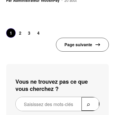
Par
Administrateur WooshPay
20 août
•
1
2
3
4
Page suivante
Vous ne trouvez pas ce que
vous cherchez ?
R
e