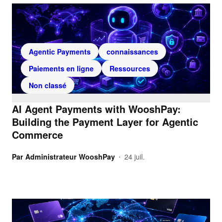
Agentic Payments
connaissances
Paiements en ligne
Ressources
Non classé
AI Agent Payments with WooshPay:
Building the Payment Layer for Agentic
Commerce
Par
Administrateur WooshPay
24 juil.
•