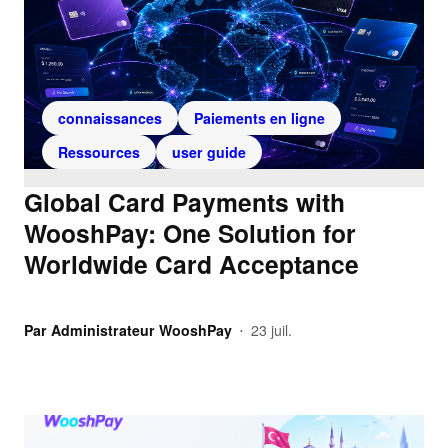
connaissances
Paiements en ligne
Ressources
user guide
Global Card Payments with
WooshPay: One Solution for
Worldwide Card Acceptance
Par
Administrateur WooshPay
23 juil.
•