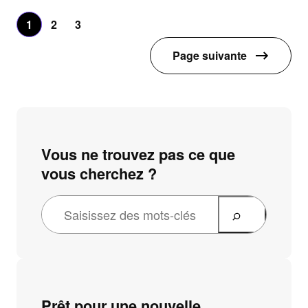
1
2
3
Page suivante
Vous ne trouvez pas ce que
vous cherchez ?
R
e
c
h
e
Prêt pour une nouvelle
r