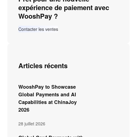
expérience de paiement avec
c
WooshPay ?
h
e
Contacter les ventes
r
Articles récents
WooshPay to Showcase
Global Payments and AI
Capabilities at ChinaJoy
2026
28 juillet 2026