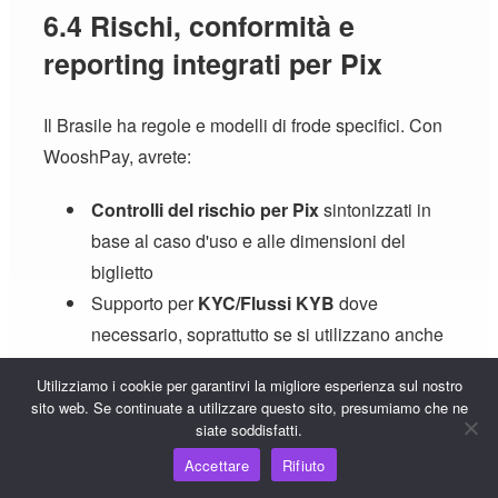
6.4 Rischi, conformità e
reporting integrati per Pix
Il Brasile ha regole e modelli di frode specifici. Con
WooshPay, avrete:
Controlli del rischio per Pix
sintonizzati in
base al caso d'uso e alle dimensioni del
biglietto
Supporto per
KYC
/Flussi KYB
dove
necessario, soprattutto se si utilizzano anche
altri prodotti WooshPay
Utilizziamo i cookie per garantirvi la migliore esperienza sul nostro
Registri e rapporti pronti per l'audit
in modo
sito web. Se continuate a utilizzare questo sito, presumiamo che ne
che i team finanziari, operativi e di conformità
siate soddisfatti.
possano lavorare da un'unica fonte di verità.
Accettare
Rifiuto