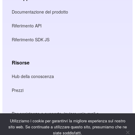
Documentazione del prodotto
Riferimento API
Riferimento SDK JS
Risorse
Hub della conoscenza
Prezzi
Per assistenza e supporto, inviare un'e-mail a
support@wooshpay.com
Utilizziamo i cookie per garantirvi la migliore esperienza sul nostro
sito web. Se continuate a utilizzare questo sito, presumiamo che ne
Per opportunità di partnership, inviare un'e-mail a
siate soddisfatti.