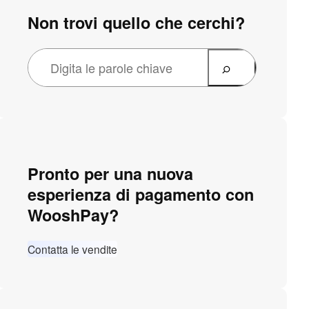
Non trovi quello che cerchi?
Pronto per una nuova
esperienza di pagamento con
WooshPay?
Contatta le vendite