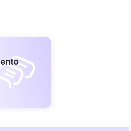
mento