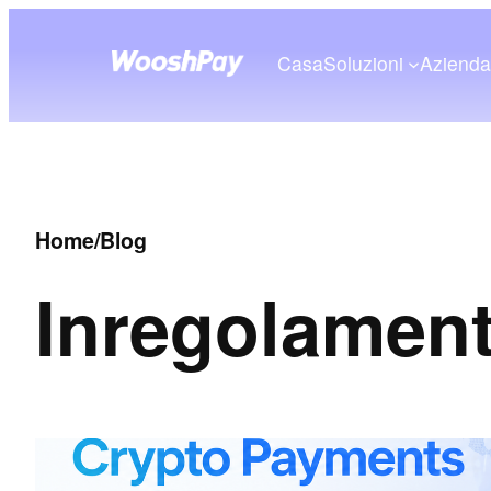
Casa
Soluzioni
Aziend
Home
/
Blog
In
regolament