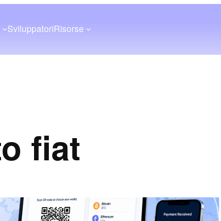
a
Sviluppatori
Risorse
o fiat