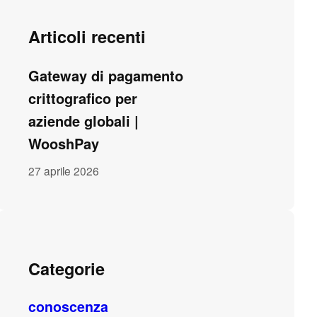
Articoli recenti
Gateway di pagamento
crittografico per
aziende globali |
WooshPay
27 aprile 2026
Categorie
conoscenza