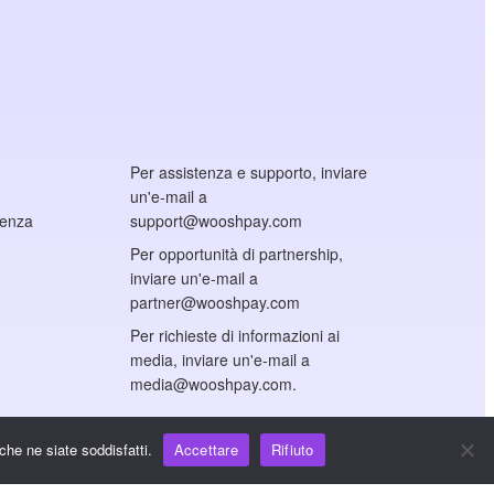
Per assistenza e supporto, inviare
un'e-mail a
cenza
support@wooshpay.com
Per opportunità di partnership,
inviare un'e-mail a
partner@wooshpay.com
Per richieste di informazioni ai
media, inviare un'e-mail a
media@wooshpay.com.
che ne siate soddisfatti.
Accettare
Rifiuto