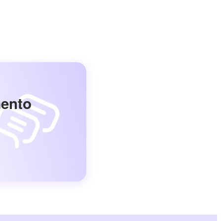
mento