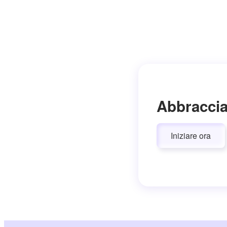
Abbraccia
Iniziare ora