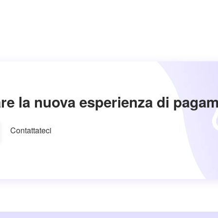
re la nuova esperienza di paga
Contattateci