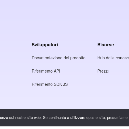
Sviluppatori
Risorse
Documentazione del prodotto
Hub della conos
Riferimento API
Prezzi
Riferimento SDK JS
rivacy
rienza sul nostro sito web. Se continuate a utilizzare questo sito, presumiamo 